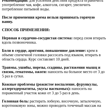
Рекомендации:
для усиления действия продукта ограничить
употребление чая, кофе, алкоголя, сигарет, увеличить
потребление питьевой воды.
После применения крема нельзя принимать горячую
ванну.
СПОСОБ ПРИМЕНЕНИЯ:
Нервная и сердечно-сосудистая система:
перед сном втирать
вдоль позвоночника.
Боли в сердце, аритмия, повышенное давление:
крем в
объеме спичечной головки рассосать под языком, втирать в
область сердца. Курс составляет 10 дней.
Травмы, ушибы, порезы, ссадины, растяжения мышц и
связок, гематомы, ожоги:
наносить на больное место от 3 до
5 раз в сутки.
Кожные проблемы (рожистое воспаление, фурункулы,
аллергодерматиты, укусы насекомых):
наносить на
пораженный участок кожи от 3 до 5 раз в день.
Головная боль:
растирать лобную, височную, затылочную,
воротниковую зоны, можно проводить точечный массаж на