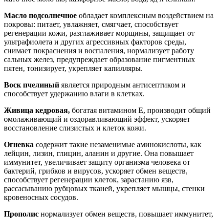
Масло подсолнечное
обладает комплексным воздействием на
покровы: питает, увлажняет, смягчает, способствует
регенерации кожи, разглаживает морщины, защищает от
ультрафиолета и других агрессивных факторов среды,
снимает покраснения и воспаления, нормализует работу
сальных желез, предупреждает образование пигментных
пятен, тонизирует, укрепляет капилляры.
Воск пчелиный
является природным антисептиком и
способствует удержанию влаги в клетках.
Живица кедровая,
богатая витамином Е, производит общий
омолаживающий и оздоравливающий эффект, ускоряет
восстановление слизистых и клеток кожи.
Огневка
содержит такие незаменимые аминокислоты, как
лейцин, лизин, глицин, аланин и другие. Она повышает
иммунитет, увеличивает защиту организма человека от
бактерий, грибков и вирусов, ускоряет обмен веществ,
способствует регенерации клеток, зарастанию язв,
рассасыванию рубцовых тканей, укрепляет мышцы, стенки
кровеносных сосудов.
Прополис
нормализует обмен веществ, повышает иммунитет,