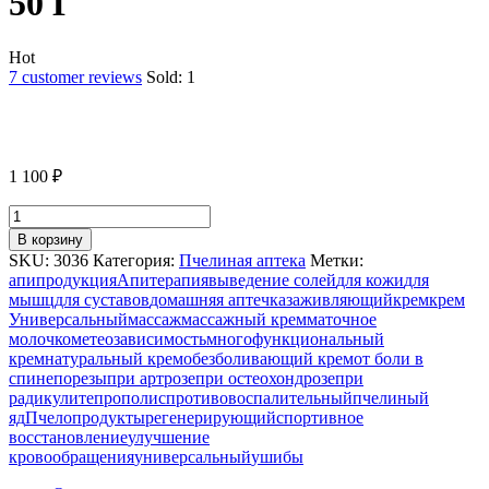
50 Г
Hot
7
customer reviews
Sold:
1
1 100
₽
Количество
товара
В корзину
КРЕМ
SKU:
3036
Категория:
Пчелиная аптека
Метки:
"УНИВЕРСАЛЬНЫЙ"
апипродукция
Апитерапия
выведение солей
для кожи
для
С
мышц
для суставов
домашняя аптечка
заживляющий
крем
крем
МАТОЧНЫМ
Универсальный
массаж
массажный крем
маточное
МОЛОЧКОМ,
молочко
метеозависимость
многофункциональный
50
крем
натуральный крем
обезболивающий крем
от боли в
Г
спине
порезы
при артрозе
при остеохондрозе
при
радикулите
прополис
противовоспалительный
пчелиный
яд
Пчелопродукты
регенерирующий
спортивное
восстановление
улучшение
кровообращения
универсальный
ушибы