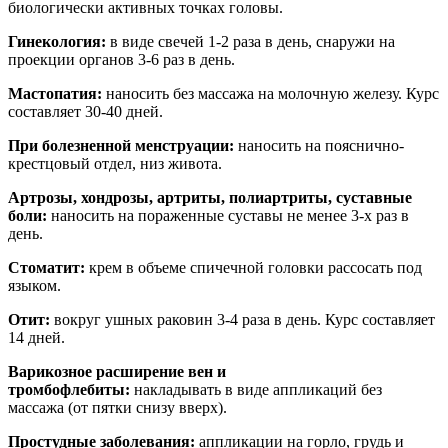
биологически активных точках головы.
Гинекология:
в виде свечей 1-2 раза в день, снаружи на
проекции органов 3-6 раз в день.
Мастопатия:
наносить без массажа на молочную железу. Курс
составляет 30-40 дней.
При болезненной менструации:
наносить на пояснично-
крестцовый отдел, низ живота.
Артрозы, хондрозы, артриты, полиартриты, суставные
боли:
наносить на пораженные суставы не менее 3-х раз в
день.
Стоматит:
крем в объеме спичечной головки рассосать под
языком.
Отит:
вокруг ушных раковин 3-4 раза в день. Курс составляет
14 дней.
Варикозное расширение вен и
тромбофлебиты:
накладывать в виде аппликаций без
массажа (от пятки снизу вверх).
Простудные заболевания:
аппликации на горло, грудь и