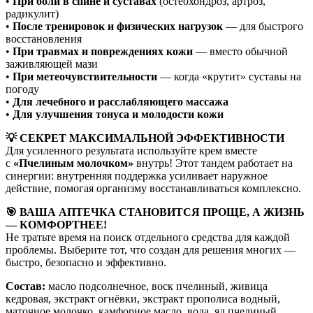
•
При боли в спине и суставах
(остеохондроз, артроз,
радикулит)
•
После тренировок и физических нагрузок
— для быстрого
восстановления
•
При травмах и повреждениях кожи
— вместо обычной
заживляющей мази
•
При метеочувствительности
— когда «крутит» суставы на
погоду
•
Для лечебного и расслабляющего массажа
•
Для улучшения тонуса и молодости кожи
💡 СЕКРЕТ МАКСИМАЛЬНОЙ ЭФФЕКТИВНОСТИ
Для усиленного результата используйте крем вместе
с
«Пчелиным молочком»
внутрь! Этот тандем работает на
синергии: внутренняя поддержка усиливает наружное
действие, помогая организму восстанавливаться комплексно.
🎯 ВАША АПТЕЧКА СТАНОВИТСЯ ПРОЩЕ, А ЖИЗНЬ
— КОМФОРТНЕЕ!
Не тратьте время на поиск отдельного средства для каждой
проблемы. Выберите тот, что создан для решения многих —
быстро, безопасно и эффективно.
Состав:
масло подсолнечное, воск пчелиный, живица
кедровая, экстракт огнёвки, экстракт прополиса водный,
маточное молочко, камфорное масло, вода, яд пчелиный.