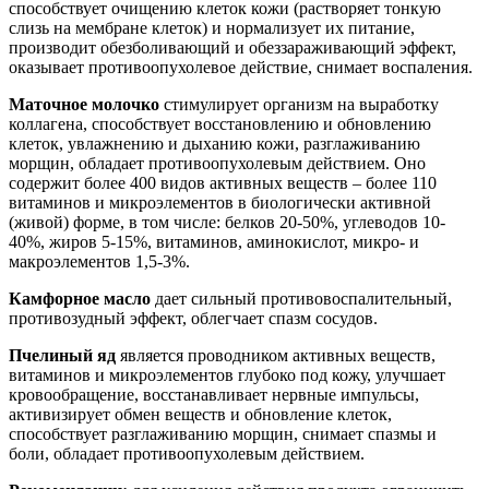
способствует очищению клеток кожи (растворяет тонкую
слизь на мембране клеток) и нормализует их питание,
производит обезболивающий и обеззараживающий эффект,
оказывает противоопухолевое действие, снимает воспаления.
Маточное молочко
стимулирует организм на выработку
коллагена, способствует восстановлению и обновлению
клеток, увлажнению и дыханию кожи, разглаживанию
морщин, обладает противоопухолевым действием. Оно
содержит более 400 видов активных веществ – более 110
витаминов и микроэлементов в биологически активной
(живой) форме, в том числе: белков 20-50%, углеводов 10-
40%, жиров 5-15%, витаминов, аминокислот, микро- и
макроэлементов 1,5-3%.
Камфорное масло
дает сильный противовоспалительный,
противозудный эффект, облегчает спазм сосудов.
Пчелиный яд
является проводником активных веществ,
витаминов и микроэлементов глубоко под кожу, улучшает
кровообращение, восстанавливает нервные импульсы,
активизирует обмен веществ и обновление клеток,
способствует разглаживанию морщин, снимает спазмы и
боли, обладает противоопухолевым действием.