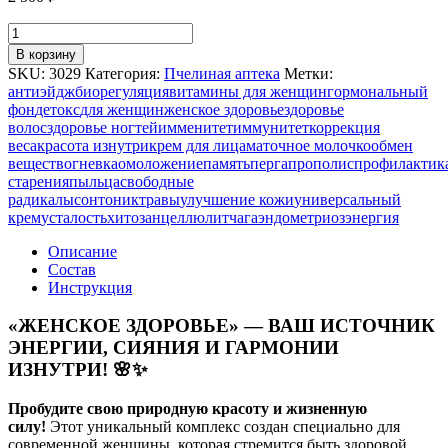
Количество
товара
В корзину
ЖЕНСКОЕ
SKU:
3029
Категория:
Пчелиная аптека
Метки:
ЗДОРОВЬЕ,
антиэйдж
биорегуляция
витамины для женщин
гормональный
40
фон
детокс
для женщин
женское здоровье
здоровье
Г
волос
здоровье ногтей
имменитет
иммунитет
коррекция
веса
красота изнутри
крем для лица
маточное молочко
обмен
веществ
огневка
омоложение
память
перга
прополис
профилактик
старения
пыльца
свободные
радикалы
сон
тоник
травы
улучшение кожи
универсальный
крем
усталость
хитозан
целлюлит
чага
эндометриоз
энергия
Описание
Состав
Инструкция
«ЖЕНСКОЕ ЗДОРОВЬЕ» — ВАШ ИСТОЧНИК
ЭНЕРГИИ, СИЯНИЯ И ГАРМОНИИ
ИЗНУТРИ!
🌸✨
Пробудите свою природную красоту и жизненную
силу!
Этот уникальный комплекс создан специально для
современной женщины, которая стремится быть здоровой,