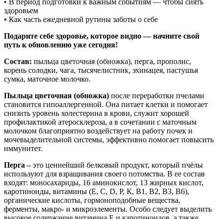
• В период подготовки к важным событиям — чтобы сиять
здоровьем
• Как часть ежедневной рутины заботы о себе
Подарите себе здоровье, которое видно — начните свой
путь к обновлению уже сегодня!
Состав:
пыльца цветочная (обножка), перга, прополис,
корень солодки, чага, тысячелистник, эхинацея, пастушья
сумка, маточное молочко.
Пыльца цветочная (обножка)
после переработки пчелами
становится гипоаллергенной. Она питает клетки и помогает
снизить уровень холестерина в крови, служит хорошей
профилактикой атеросклероза, а в сочетании с маточным
молочком благоприятно воздействует на работу почек и
мочевыделительной системы, эффективно помогает повысить
иммунитет.
Перга –
это ценнейший белковый продукт, который пчёлы
используют для взращивания своего потомства. В ее состав
входят: моносахариды, 16 аминокислот, 13 жирных кислот,
каротиноиды, витамины (Е, С, D, P, К, B1, B2, B3, B6),
органические кислоты, гормоноподобные вещества,
ферменты, макро- и микроэлементы. Особо следует выделить
высокое содержание витамина Е и каротиноидов, а также