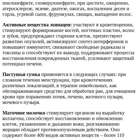
пиелонефрите, гломерулонефрите, при цистите, ожирении,
атеросклерозе, экземе, диатезе, ожогах, воспалении десен и
горла, угревой сыпи, фурункулах, свищах, выпадение волос.
Активные вещества эхинацеи:
участвуют в кроветворении,
стимулируют формирование костей, ногтевых пластин, волос
и зубов, предупреждают старение клеток, препятствуют
развитию опухолей, активизируют синтез интерферонов и
повышают иммунитет, связывают свободные радикалы и
токсины и способствуют их выводу, поддерживают процессы
восстановления поврежденных тканей, усиливают защитный
потенциал печени.
Пастушья сумка
применяется в следующих случаях: при
сложном течении менструации, при кровотечениях
различных локализаций, в терапии онкобольных, как
обеззараживающее средство для обработки ран, для очищения
крови при поражениях почек, печени, желчного пузыря,
мочевого пузыря.
Маточное молочко
стимулирует организм на выработку
коллагена, способствует восстановлению и обновлению
клеток, увлажнению и дыханию кожи, разглаживанию
морщин обладает противоопухолевым действием. Оно
содержит более 400 видов активных веществ – более 110