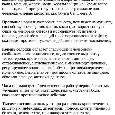
калия, магния, железа, меди, кобальта и цинка. Кроме всего
прочего, в ней присутствуют и такие сверхважные для
человека жирные кислоты, как Омега-6 и Омега-3.
Прополис
нормализует обмен веществ, повышает иммунитет,
способствует очищению клеток кожи (растворяет тонкую
слизь на мембране клеток) и нормализует их питание,
производит обезболивающий и обеззараживающий эффект,
оказывает противоопухолевое действие, снимает воспаления.
Корень солодки
обладает следующими лечебными
свойствами: омолаживающее, подавляющее выработку
тестостерона, противовоспалительное, смягчающее,
отхаркивающее, антиспастическое, иммуномодулирующее,
регулирующее водно-солевой обмен, противоаллергическое,
мочегонное, слабительное, противоопухолевое, антацидное,
обволакивающее, антиоксидантное.
Чага
нормализует обмен веществ и работу нервной системы,
улучшает аппетит, снижает холестерин, устраняет боль,
оказывает противораковое действие.
Тысячелистник
используют при различных кровотечениях,
кишечных инфекциях, дизентерии, поносе, колите, язвенной
болезни, холецистите, при панкреатите, гепатите,