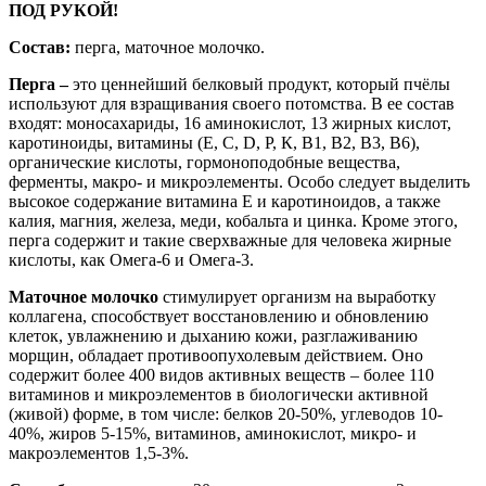
ПОД РУКОЙ!
Состав:
перга, маточное молочко.
Перга –
это ценнейший белковый продукт, который пчёлы
используют для взращивания своего потомства. В ее состав
входят: моносахариды, 16 аминокислот, 13 жирных кислот,
каротиноиды, витамины (Е, С, D, P, К, B1, B2, B3, B6),
органические кислоты, гормоноподобные вещества,
ферменты, макро- и микроэлементы. Особо следует выделить
высокое содержание витамина Е и каротиноидов, а также
калия, магния, железа, меди, кобальта и цинка. Кроме этого,
перга содержит и такие сверхважные для человека жирные
кислоты, как Омега-6 и Омега-3.
Маточное молочко
стимулирует организм на выработку
коллагена, способствует восстановлению и обновлению
клеток, увлажнению и дыханию кожи, разглаживанию
морщин, обладает противоопухолевым действием. Оно
содержит более 400 видов активных веществ – более 110
витаминов и микроэлементов в биологически активной
(живой) форме, в том числе: белков 20-50%, углеводов 10-
40%, жиров 5-15%, витаминов, аминокислот, микро- и
макроэлементов 1,5-3%.