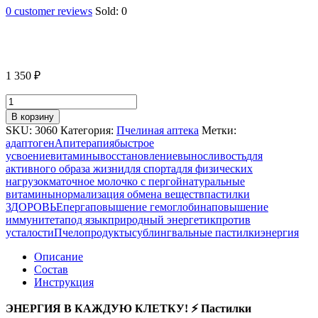
0
customer reviews
Sold:
0
1 350
₽
Количество
товара
В корзину
ПАСТИЛКИ
SKU:
3060
Категория:
Пчелиная аптека
Метки:
"ЗДОРОВЬЕ"
адаптоген
Апитерапия
быстрое
7
усвоение
витамины
восстановление
выносливость
для
ШТ,
активного образа жизни
для спорта
для физических
МАТОЧНОЕ
нагрузок
маточное молочко с пергой
натуральные
МОЛОЧКО
витамины
нормализация обмена веществ
пастилки
С
ЗДОРОВЬЕ
перга
повышение гемоглобина
повышение
ПЕРГОЙ,
иммунитета
под язык
природный энергетик
против
8,4
усталости
Пчелопродукты
сублингвальные пастилки
энергия
Г
Описание
Состав
Инструкция
ЭНЕРГИЯ В КАЖДУЮ КЛЕТКУ! ⚡ Пастилки