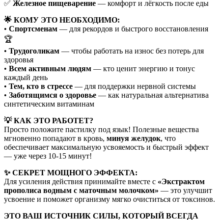
✅
Железное пищеварение
— комфорт и лёгкость после еды
🌟 КОМУ ЭТО НЕОБХОДИМО:
•
Спортсменам
— для рекордов и быстрого восстановления
🏆
•
Трудоголикам
— чтобы работать на износ без потерь для
здоровья
•
Всем активным людям
— кто ценит энергию и тонус
каждый день
•
Тем, кто в стрессе
— для поддержки нервной системы
•
Заботящимся о здоровье
— как натуральная альтернатива
синтетическим витаминам
💡 КАК ЭТО РАБОТЕТ?
Просто положите пастилку под язык! Полезные вещества
мгновенно попадают в кровь,
минуя желудок
, что
обеспечивает максимальную усвояемость и быстрый эффект
— уже через 10-15 минут!
✨ СЕКРЕТ МОЩНОГО ЭФФЕКТА:
Для усиления действия принимайте вместе с
«Экстрактом
прополиса водным с маточным молочком»
— это улучшит
усвоение и поможет организму мягко очиститься от токсинов.
ЭТО ВАШ ИСТОЧНИК СИЛЫ, КОТОРЫЙ ВСЕГДА