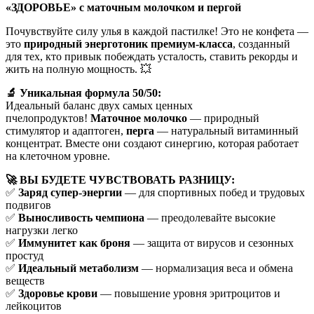
«ЗДОРОВЬЕ» с маточным молочком и пергой
Почувствуйте силу улья в каждой пастилке! Это не конфета —
это
природный энерготоник премиум-класса
, созданный
для тех, кто привык побеждать усталость, ставить рекорды и
жить на полную мощность. 💥
🔬 Уникальная формула 50/50:
Идеальный баланс двух самых ценных
пчелопродуктов!
Маточное молочко
— природный
стимулятор и адаптоген,
перга
— натуральный витаминный
концентрат. Вместе они создают синергию, которая работает
на клеточном уровне.
🚀 ВЫ БУДЕТЕ ЧУВСТВОВАТЬ РАЗНИЦУ:
✅
Заряд супер-энергии
— для спортивных побед и трудовых
подвигов
✅
Выносливость чемпиона
— преодолевайте высокие
нагрузки легко
✅
Иммунитет как броня
— защита от вирусов и сезонных
простуд
✅
Идеальный метаболизм
— нормализация веса и обмена
веществ
✅
Здоровье крови
— повышение уровня эритроцитов и
лейкоцитов