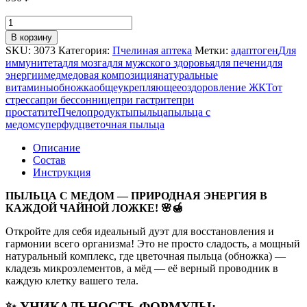
Количество
товара
В корзину
ПЫЛЬЦА
SKU:
3073
Категория:
Пчелиная аптека
Метки:
адаптоген
Для
С
иммунитета
для мозга
для мужского здоровья
для печени
для
МЕДОМ,
энергии
мед
медовая композиция
натуральные
100
витамины
обножка
общеукрепляющее
оздоровление ЖКТ
от
Г
стресса
при бессоннице
при гастрите
при
простатите
Пчелопродукты
пыльца
пыльца с
медом
суперфуд
цветочная пыльца
Описание
Состав
Инструкция
ПЫЛЬЦА С МЕДОМ — ПРИРОДНАЯ ЭНЕРГИЯ В
КАЖДОЙ ЧАЙНОЙ ЛОЖКЕ! 🌸🍯
Откройте для себя идеальный дуэт для восстановления и
гармонии всего организма! Это не просто сладость, а мощный
натуральный комплекс, где цветочная пыльца (обножка) —
кладезь микроэлементов, а мёд — её верный проводник в
каждую клетку вашего тела.
✨ УНИКАЛЬНОСТЬ ФОРМУЛЫ: