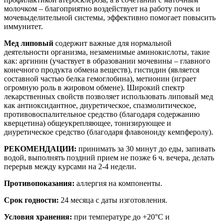
молочком – благоприятно воздействует на работу почек и
мочевыделительной системы, эффективно помогает повысить
иммунитет.
Мед липовый
содержит важные для нормальной
деятельности организма, незаменимые аминокислоты, такие
как: аргинин (участвует в образовании мочевины – главного
конечного продукта обмена веществ), гистидин (является
составной частью белка гемоглобина), метионин (играет
огромную роль в жировом обмене). Широкий спектр
лекарственных свойств позволяет использовать липовый мед
как антиоксидантное, диуретическое, спазмолитическое,
противовоспалительное средство (благодаря содержанию
кверцетина) общеукрепляющее, тонизирующее и
диуретическое средство (благодаря флавоноиду кемпферолу).
РЕКОМЕНДАЦИИ:
принимать за 30 минут до еды, запивать
водой, выполнять поздний прием не позже 6 ч. вечера, делать
перерыв между курсами на 2-4 недели.
Противопоказания:
аллергия на компоненты.
Срок годности:
24 месяца с даты изготовления.
Условия хранения:
при температуре до +20°С и