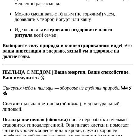
медленно рассасывая.
Можно смешивать с тёплым (не горячим!) чаем,
добавлять в творог, йогурт или кашу.
Идеально для
ежедневного оздоровительного
ритуала
всей семьи.
Выбирайте силу природы в концентрированном виде! Это
ваша инвестиция в энергию, ясный ум и здоровье на
долгие годы.
ПЫЛЬЦА С МЕДОМ | Ваша энергия. Ваше спокойствие.
Ваш иммунитет.
🌼
Синергия мёда и пыльцы — здоровье из глубины природы!
🐝🌿
🍯
Состав:
пыльца цветочная (обножка), мед натуральный
липовый.
Пыльца цветочная (обножка)
после переработки пчелами
становится гипоаллергенной. Она питает клетки и помогает
снизить уровень холестерина в крови, служит хорошей
профилактикой атеросклероза, а в сочетании с маточным