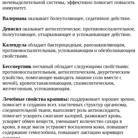
мочевыделительной системы, эффективно помогает повысить
иммунитет.
Валериана
оказывает болеутоляющее, седативное действие.
Девясил
оказывает антисептическое, противовоспалительное,
болеутоляющее, отхаркивающее и успокаивающее действие.
Календула
обладает бактерицидным, ранозаживляющим,
противовоспалительным, успокаивающим и обезболивающим
свойствами.
Бессмертник
песчаный обладает следующими свойствами:
противовоспалительным, антисептическим, диуретическим
(свойство, помогающее выводить лишние соли вместе с
мочой), кровеостанавливающим, спазмолитическим,
желчегонным, успокаивающим.
Лечебные свойства крапивы:
поддерживает хорошее зрение,
помогает в создании всех эластичных структур организма,
соединительной ткани, выполняет роль антиоксиданта,
помогает ускорить сжигание калорий, разжижает кровь,
ускоряет обмен веществ, уменьшает количество сахара в
крови, в виде масок устраняет воспаления кожи, повышает
содержание гемоглобина, повышает лактацию кормящих
женщин.