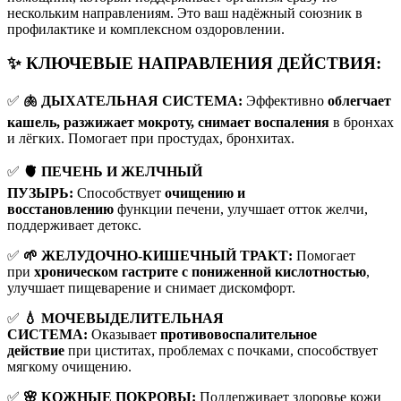
нескольким направлениям. Это ваш надёжный союзник в
профилактике и комплексном оздоровлении.
✨ КЛЮЧЕВЫЕ НАПРАВЛЕНИЯ ДЕЙСТВИЯ:
✅
🫁 ДЫХАТЕЛЬНАЯ СИСТЕМА:
Эффективно
облегчает
кашель, разжижает мокроту, снимает воспаления
в бронхах
и лёгких. Помогает при простудах, бронхитах.
✅
🫀 ПЕЧЕНЬ И ЖЕЛЧНЫЙ
ПУЗЫРЬ:
Способствует
очищению и
восстановлению
функции печени, улучшает отток желчи,
поддерживает детокс.
✅
🌱 ЖЕЛУДОЧНО-КИШЕЧНЫЙ ТРАКТ:
Помогает
при
хроническом гастрите с пониженной кислотностью
,
улучшает пищеварение и снимает дискомфорт.
✅
💧 МОЧЕВЫДЕЛИТЕЛЬНАЯ
СИСТЕМА:
Оказывает
противовоспалительное
действие
при циститах, проблемах с почками, способствует
мягкому очищению.
✅
🌸 КОЖНЫЕ ПОКРОВЫ:
Поддерживает здоровье кожи