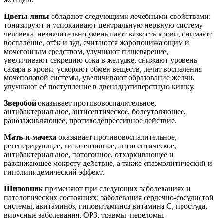
Цветы липы
обладают следующими лечебными свойствами:
тонизируют и успокаивают центральную нервную систему
человека, незначительно уменьшают вязкость крови, снимают
воспаление, отёк и зуд, считаются жаропонижающим и
мочегонным средством, улучшают пищеварение,
увеличивают секрецию сока в желудке, снижают уровень
сахара в крови, ускоряют обмен веществ, лечат воспаления
мочеполовой системы, увеличивают образование желчи,
улучшают её поступление в двенадцатиперстную кишку.
Зверобой
оказывает противовоспалительное,
антибактериальное, антисептическое, болеутоляющее,
ранозаживляющее, противодепрессивное действие.
Мать-и-мачеха
оказывает противовоспалительное,
регенерирующее, гипотензивное, антисептическое,
антибактериальное, потогонное, отхаркивающее и
разжижающее мокроту действие, а также спазмолитический и
гиполипидемический эффект.
Шиповник
применяют при следующих заболеваниях и
патологических состояниях: заболевания сердечно-сосудистой
системы, авитаминоз, гиповитаминоз витамина C, простуда,
вирусные заболевания, ОРЗ, травмы, переломы,