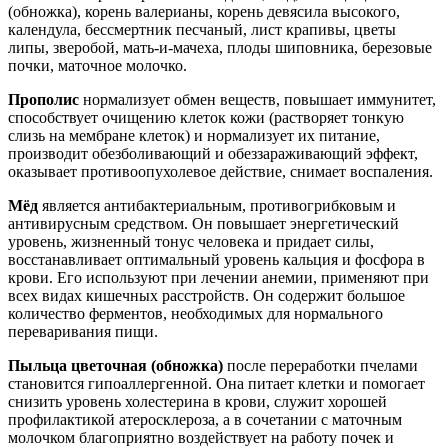
(обножка), корень валерианы, корень девясила высокого,
календула, бессмертник песчаный, лист крапивы, цветы
липы, зверобой, мать-и-мачеха, плоды шиповника, березовые
почки, маточное молочко.
Прополис
нормализует обмен веществ, повышает иммунитет,
способствует очищению клеток кожи (растворяет тонкую
слизь на мембране клеток) и нормализует их питание,
производит обезболивающий и обеззараживающий эффект,
оказывает противоопухолевое действие, снимает воспаления.
Мёд
является антибактериальным, противогрибковым и
антивирусным средством. Он повышает энергетический
уровень, жизненный тонус человека и придает силы,
восстанавливает оптимальный уровень кальция и фосфора в
крови. Его используют при лечении анемии, применяют при
всех видах кишечных расстройств. Он содержит большое
количество ферментов, необходимых для нормального
переваривания пищи.
Пыльца цветочная (обножка)
после переработки пчелами
становится гипоаллергенной. Она питает клетки и помогает
снизить уровень холестерина в крови, служит хорошей
профилактикой атеросклероза, а в сочетании с маточным
молочком благоприятно воздействует на работу почек и