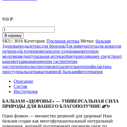
950
₽
Количество
товара
В корзину
БАЛЬЗАМ
SKU:
3016
Категория:
Пчелиная аптека
Метки:
бальзам
"ЗДОРОВЬЕ",
Здоровье
вода
детокс
для бронхов
Для иммунитета
для кожи
для
100
печени
для почек
комплексное оздоровье
маточное
МЛ
молочко
мед
натуральная аптека
общеукрепляющее средство
от
кашля
отхаркивающее
при гастрите
при
цистите
прополис
противовоспалительное
профилактика
простуд
пыльца
травы
травяной бальзам
фитотерапия
Описание
Состав
Инструкция
БАЛЬЗАМ «ЗДОРОВЬЕ» — УНИВЕРСАЛЬНАЯ СИЛА
ПРИРОДЫ ДЛЯ ВАШЕГО БЛАГОПОЛУЧИЯ! 🌿✨
Один флакон — множество решений для здоровья! Наш
бальзам создан как многофункциональный натуральный
помощник, который поддерживает организм сразу по