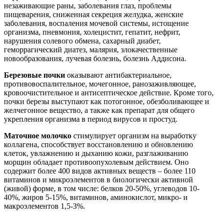
незаживающие раны, заболевания глаз, проблемы
пищеварения, сниженная секреция желудка, женские
заболевания, воспаления мочевой системы, истощение
организма, пневмония, холецистит, гепатит, нефрит,
нарушения солевого обмена, сахарный диабет,
геморрагический диатез, малярия, злокачественные
новообразования, лучевая болезнь, болезнь Аддисона.
Березовые почки
оказывают антибактериальное,
противовоспалительное, мочегонное, ранозаживляющее,
кровоочистительное и антисептическое действие. Кроме того,
почки березы выступают как потогонное, обезболивающее и
желчегонное вещество, а также как препарат для общего
укрепления организма в период вирусов и простуд.
Маточное молочко
стимулирует организм на выработку
коллагена, способствует восстановлению и обновлению
клеток, увлажнению и дыханию кожи, разглаживанию
морщин обладает противоопухолевым действием. Оно
содержит более 400 видов активных веществ – более 110
витаминов и микроэлементов в биологически активной
(живой) форме, в том числе: белков 20-50%, углеводов 10-
40%, жиров 5-15%, витаминов, аминокислот, микро- и
макроэлементов 1,5-3%.