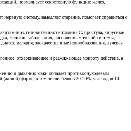
реакций, нормализует секреторную функцию желез,
 нервную систему, замедляет старение, помогает справиться с
 авитаминоз, гиповитаминоз витамина C, простуда, вирусные
дка, женские заболевания, воспаления мочевой системы,
 диатез, малярия, злокачественные новообразования, лучевая
огонное, отхаркивающее и разжижающее мокроту действие, а
ажнению и дыханию кожи обладает противоопухолевым
(живой) форме, в том числе: белков 20-50%, углеводов 10-