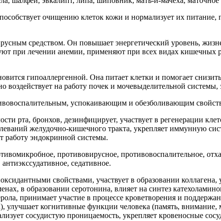
ла, шалфей, эвкалипт, липа, шиповник, мать-и-мачеха, маточное
пособствует очищению клеток кожи и нормализует их питание,
русным средством. Он повышает энергетический уровень, жизне
уют при лечении анемии, применяют при всех видах кишечных р
овится гипоаллергенной. Она питает клетки и помогает снизит
тно воздействует на работу почек и мочевыделительной системы
ивовоспалительным, успокаивающим и обезболивающим свойст
сти рта, бронхов, дезинфицирует, участвует в регенерации клет
олеваний желудочно-кишечного тракта, укрепляет иммунную сист
ет работу эндокринной системы.
отивомикробное, противовирусное, противовоспалительное, отх
антиэкссудативное, седативное.
оксидантными свойствами, участвует в образовании коллагена, 
енах, в образовании серотонина, влияет на синтез катехоламино
ерола, принимает участие в процессе кроветворения и поддержа
га), улучшает когнитивные функции человека (память, внимание
мализует сосудистую проницаемость, укрепляет кровеносные сос