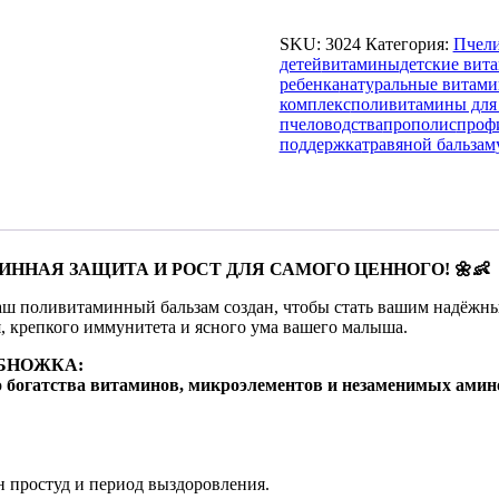
товара
БАЛЬЗАМ
ПОЛИВИТАМИННЫЙ
SKU:
3024
Категория:
Пчели
ДЛЯ
детей
витамины
детские вит
ДЕТЕЙ,
ребенка
натуральные витам
100
комплекс
поливитамины для
МЛ
пчеловодства
прополис
проф
поддержка
травяной бальзам
НАЯ ЗАЩИТА И РОСТ ДЛЯ САМОГО ЦЕННОГО! 🌼👶
аш поливитаминный бальзам создан, чтобы стать вашим надёжн
, крепкого иммунитета и ясного ума вашего малыша.
БНОЖКА:
о
богатства витаминов, микроэлементов и незаменимых амин
 простуд и период выздоровления.