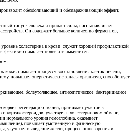
 молочко.
 производит обезболивающий и обеззараживающий эффект,
нный тонус человека и придает силы, восстанавливает
асстройств. Он содержит большое количество ферментов,
ь уровень холестерина в крови, служит хорошей профилактикой
, эффективно помогает повысить иммунитет.
вом.
ок кожи, помогает процессу восстановления клеток печени,
ему, повышает энергетические запасы организма, способствует
аркивающее, болеутоляющее, антисептическое, бактерицидное,
ускоряет регенерацию тканей, принимает участие в
в и кортикостероидов, участвует в холестериновом обмене,
нии нормального уровня гемоглобина, оказывает
, мышление), повышает умственную и физическую
уды, улучшает выведение желчи, процесс пищеварения и