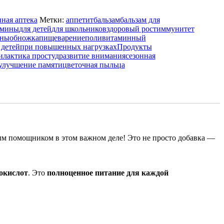
ная аптека
Метки:
аппетит
бальзам
бальзам для
амины
для детей
для школьников
здоровый рост
иммунитет
ины
обножка
пищеварение
поливитаминный
 детей
при повышенных нагрузках
Продукты
илактика простуд
развитие внимания
сезонная
улучшение памяти
цветочная пыльца
ым помощником в этом важном деле! Это не просто добавка —
окислот
. Это
полноценное питание для каждой