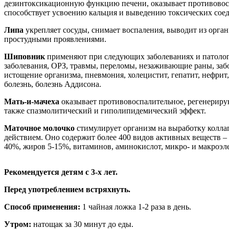
дезинтоксикационную функцию печени, оказывает противовосп
способствует усвоению кальция и выведению токсических сое
Липа
укрепляет сосуды, снимает воспаления, выводит из орган
простудными проявлениями.
Шиповник
применяют при следующих заболеваниях и патологи
заболевания, ОРЗ, травмы, переломы, незаживающие раны, заб
истощение организма, пневмония, холецистит, гепатит, нефрит
болезнь, болезнь Аддисона.
Мать-и-мачеха
оказывает противовоспалительное, регенериру
также спазмолитический и гиполипидемический эффект.
Маточное молочко
стимулирует организм на выработку колла
действием. Оно содержит более 400 видов активных веществ – 
40%, жиров 5-15%, витаминов, аминокислот, микро- и макроэл
Рекомендуется детям с 3-х лет.
Перед употреблением встряхнуть.
Способ применения:
1 чайная ложка 1-2 раза в день.
Утром:
натощак за 30 минут до еды.