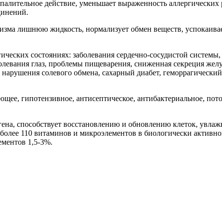
алительное действие, уменьшает выраженность аллергических 
динений.
изма лишнюю жидкость, нормализует обмен веществ, успокаивает
ческих состояниях: заболевания сердечно-сосудистой системы,
олевания глаз, проблемы пищеварения, сниженная секреция желу
, нарушения солевого обмена, сахарный диабет, геморрагический
ющее, гипотензивное, антисептическое, антибактериальное, пот
гена, способствует восстановлению и обновлению клеток, увл
более 110 витаминов и микроэлементов в биологически активной 
ементов 1,5-3%.