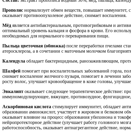
Состав:
экстракт прополиса водный 30%, мёд, пыльца, календу
Прополис
нормализует обмен веществ, повышает иммунитет, с
оказывает противоопухолевое действие, снимает воспаления.
Мёд
является антибактериальным, противогрибковым и антиви
оптимальный уровень кальция и фосфора в крови. Его использ
необходимых для нормального переваривания пищи.
Пыльца цветочная (обножка)
после переработки пчелами стан
атеросклероза, а в сочетании с маточным молочком благоприя
Календула
обладает бактерицидным, ранозаживляющим, прот
Шалфей
помогает при воспалительных заболеваний горла, поло
снимает воспаление желчного пузыря, помогает в лечении заб
росту волос, улучшает кровообращение в коже головы, улучша
Эвкалипт
оказывает следующее терапевтическое действие: пр
иммуномодулирующее, вяжущее, противозудное, фунгицидное, 
Аскорбиновая кислота
стимулирует иммунитет, обладает анти
образовании аминокислот, участвует в жировом и белковом обм
оказывает влияние на процесс образования убихинона и токоф
нейропротекторное действие (улучшает работу головного моз
работоспособность, оказывает антиагрегантное действие, нор