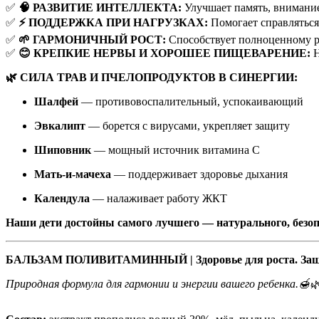
✅
🧠 РАЗВИТИЕ ИНТЕЛЛЕКТА:
Улучшает память, внимание
✅
⚡ ПОДДЕРЖКА ПРИ НАГРУЗКАХ:
Помогает справляться
✅
🌱 ГАРМОНИЧНЫЙ РОСТ:
Способствует полноценному р
✅
😊 КРЕПКИЕ НЕРВЫ И ХОРОШЕЕ ПИЩЕВАРЕНИЕ:
Н
🌿 СИЛА ТРАВ И ПЧЕЛОПРОДУКТОВ В СИНЕРГИИ:
Шалфей
— противовоспалительный, успокаивающий
Эвкалипт
— борется с вирусами, укрепляет защиту
Шиповник
— мощный источник витамина С
Мать-и-мачеха
— поддерживает здоровье дыхания
Календула
— налаживает работу ЖКТ
Наши дети достойны самого лучшего — натурального, безопа
БАЛЬЗАМ ПОЛИВИТАМИННЫЙ | Здоровье для роста. Защита
Природная формула для гармонии и энергии вашего ребенка.🍯